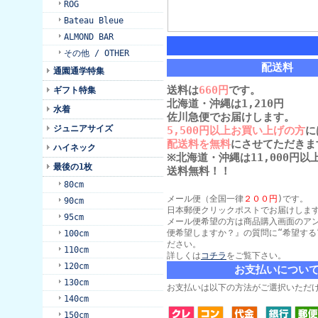
ROG
Bateau Bleue
ALMOND BAR
その他 / OTHER
配送料
通園通学特集
送料は
660円
です。
ギフト特集
北海道・沖縄は1,210円
水着
佐川急便でお届けします。
ジュニアサイズ
5,500円以上お買い上げの方
に
配送料を無料
にさせてただきま
ハイネック
※北海道・沖縄は11,000円
最後の1枚
送料無料！！
80cm
メール便（全国一律
２００円
)です。
90cm
日本郵便クリックポストでお届けしま
95cm
メール便希望の方は商品購入画面のア
便希望しますか？』の質問に“希望する
100cm
ださい。
110cm
詳しくは
コチラ
をご覧下さい。
120cm
お支払いについ
130cm
お支払いは以下の方法がご選択いただ
140cm
150cm