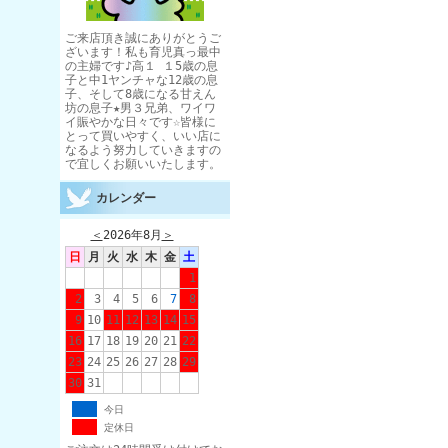
ご来店頂き誠にありがとうご
ざいます！私も育児真っ最中
の主婦です♪高１ １5歳の息
子と中1ヤンチャな12歳の息
子、そして8歳になる甘えん
坊の息子★男３兄弟、ワイワ
イ賑やかな日々です☆皆様に
とって買いやすく、いい店に
なるよう努力していきますの
で宜しくお願いいたします。
カレンダー
＜
2026年8月
＞
日
月
火
水
木
金
土
1
2
3
4
5
6
7
8
9
10
11
12
13
14
15
16
17
18
19
20
21
22
23
24
25
26
27
28
29
30
31
今日
定休日