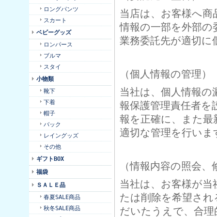
ロングパンツ
当店は、お客様へ商
スカート
情報の一部を外部の
ベビーグッズ
業務委託先が適切に
ロンパース
ブルマ
スタイ
（個人情報の管理）
小物類
当社は、個人情報の
靴下
下着
報保護管理責任者を
帽子
報を正確に、また最
バック
適切な管理を行いま
レイングッズ
その他
ギフトBOX
（情報内容の照会、
福袋
当社は、お客様が当
ＳＡＬＥ品
たは削除を希望され
春夏SALE商品
秋冬SALE商品
だいたうえで、合理