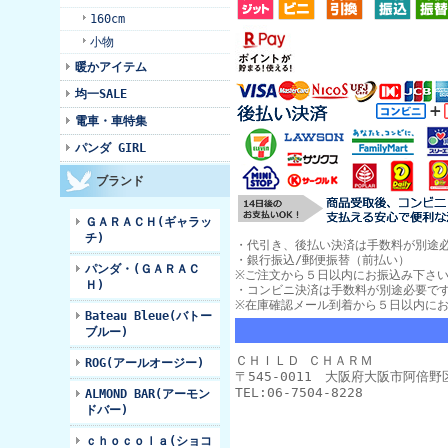
160cm
小物
暖かアイテム
均一SALE
電車・車特集
パンダ GIRL
ブランド
ＧＡＲＡＣＨ(ギャラッ
チ)
・代引き、後払い決済は手数料が別途
・銀行振込/郵便振替（前払い）
パンダ・(ＧＡＲＡＣ
※ご注文から５日以内にお振込み下さ
Ｈ)
・コンビニ決済は手数料が別途必要で
※在庫確認メール到着から５日以内に
Bateau Bleue(バトー
ブルー)
ＣＨＩＬＤ ＣＨＡＲＭ
ROG(アールオージー)
〒545-0011 大阪府大阪市阿倍
TEL:06-7504-8228
ALMOND BAR(アーモン
ドバー)
ｃｈｏｃｏｌａ(ショコ