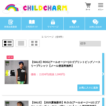
1 / 1ページ
（全9件）
NEW
【SALE】ROG(アールオージー)ロゴプリントビッグノース
リーブTシャツ【メール便送料無料】
価格： 2,024円(税抜 1,840円)
【SALE】【2025夏物新作】R.O.G(アールオージー)ロゴプ