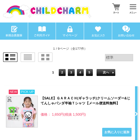
1 / 9ページ
（全177件）
1
2
3
4
5
次へ
NEW
PICK UP
【SALE】ＧＡＲＡＣＨ(ギャラッチ)クリームソーダー&じ
てんしゃパンダ半袖Ｔシャツ【メール便送料無料】
価格： 1,650円(税抜 1,500円)