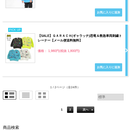
PICK UP
【SALE】ＧＡＲＡＣＨ(ギャラッチ)恐竜＆救急車両刺繍ト
レーナー【メール便送料無料】
価格： 1,980円(税抜 1,800円)
1 / 2ページ
（全24件）
1
2
次へ
商品検索