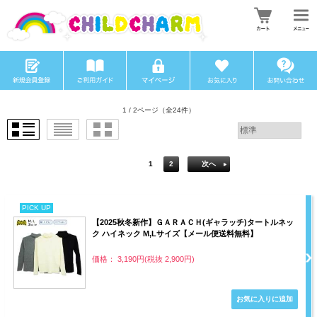
1 / 2ページ
（全24件）
1
2
次へ
PICK UP
【2025秋冬新作】ＧＡＲＡＣＨ(ギャラッチ)タートルネッ
ク ハイネック M,Lサイズ【メール便送料無料】
価格： 3,190円(税抜 2,900円)