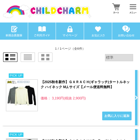
1 / 1ページ
（全6件）
PICK UP
【2025秋冬新作】ＧＡＲＡＣＨ(ギャラッチ)タートルネッ
ク ハイネック M,Lサイズ【メール便送料無料】
価格： 3,190円(税抜 2,900円)
PICK UP