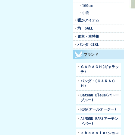
160cm
小物
暖かアイテム
均一SALE
電車・車特集
パンダ GIRL
ブランド
ＧＡＲＡＣＨ(ギャラッ
チ)
パンダ・(ＧＡＲＡＣ
Ｈ)
Bateau Bleue(バトー
ブルー)
ROG(アールオージー)
ALMOND BAR(アーモン
ドバー)
ｃｈｏｃｏｌａ(ショコ