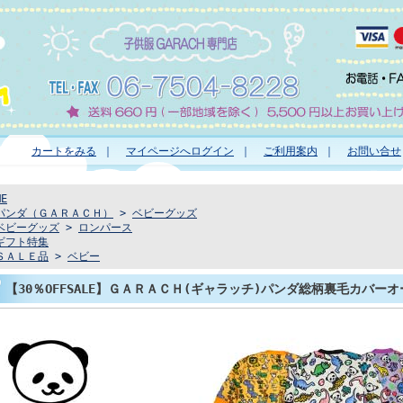
カートをみる
｜
マイページへログイン
｜
ご利用案内
｜
お問い合せ
ME
パンダ（ＧＡＲＡＣＨ）
>
ベビーグッズ
ベビーグッズ
>
ロンパース
ギフト特集
ＳＡＬＥ品
>
ベビー
【30％OFFSALE】ＧＡＲＡＣＨ(ギャラッチ)パンダ総柄裏毛カバー