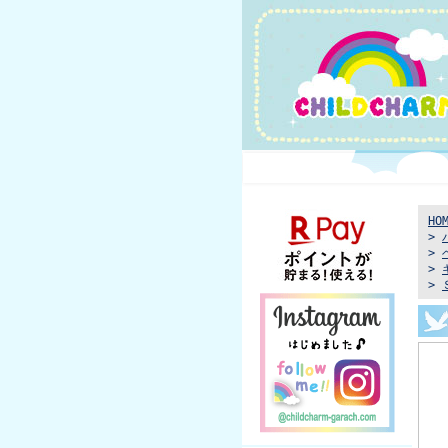
HO
>
>
>
>