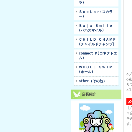
ラ)
ＳｃｏＬａｒ(スカラ
ー)
Ｂａｊａ Ｓｍｉｌｅ
(バハスマイル)
ＣＨＩＬＤ ＣＨＡＭＰ
(チャイルドチャンプ)
connect M(コネクトエ
ム)
ＷＨＯＬＥ ＳＷＩＭ
(ホール)
◇
◇
other（その他）
リ
◇
店長紹介
【
３
そ
す