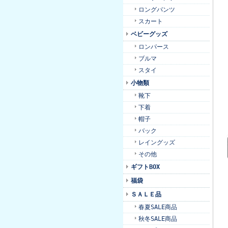
ロングパンツ
スカート
ベビーグッズ
ロンパース
ブルマ
スタイ
小物類
靴下
下着
帽子
バック
レイングッズ
その他
ギフトBOX
福袋
ＳＡＬＥ品
春夏SALE商品
秋冬SALE商品