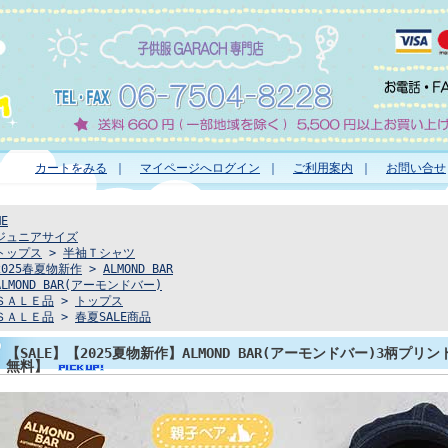
カートをみる
｜
マイページへログイン
｜
ご利用案内
｜
お問い合せ
ME
ジュニアサイズ
トップス
>
半袖Ｔシャツ
2025春夏物新作
>
ALMOND BAR
ALMOND BAR(アーモンドバー)
ＳＡＬＥ品
>
トップス
ＳＡＬＥ品
>
春夏SALE商品
【SALE】【2025夏物新作】ALMOND BAR(アーモンドバー)3柄
無料】