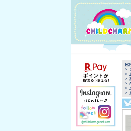
HO
>
>
>
>
>
>