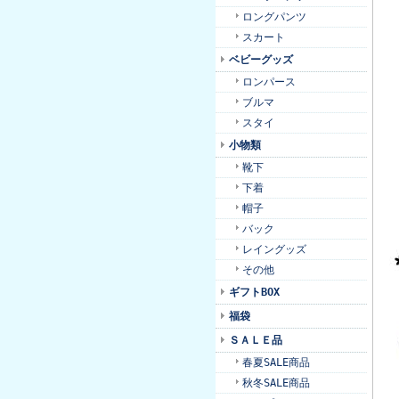
ロングパンツ
スカート
ベビーグッズ
ロンパース
ブルマ
スタイ
小物類
靴下
下着
帽子
バック
レイングッズ
その他
ギフトBOX
福袋
ＳＡＬＥ品
春夏SALE商品
秋冬SALE商品