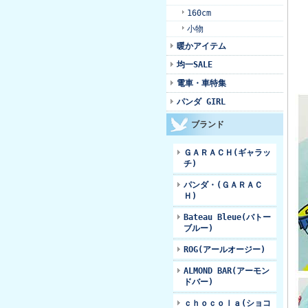
160cm
小物
暖かアイテム
均一SALE
電車・車特集
パンダ GIRL
ブランド
ＧＡＲＡＣＨ(ギャラッ
チ)
パンダ・(ＧＡＲＡＣ
Ｈ)
Bateau Bleue(バトー
ブルー)
ROG(アールオージー)
ALMOND BAR(アーモン
ドバー)
ｃｈｏｃｏｌａ(ショコ