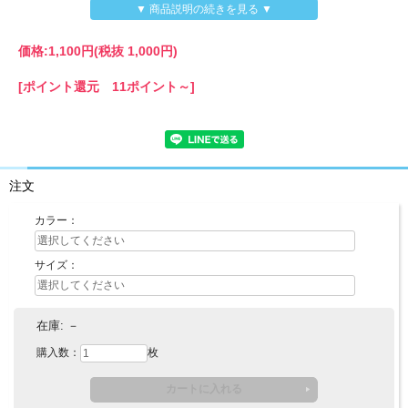
◇素 材 綿９５%/ポリウレタン５%
▼ 商品説明の続きを見る ▼
◇カラー グリーン/モクグレー/イエロー/ブルー/パープル/ブラック/ピンク/ベージ
ュ/オレンジ
◇サイズ ８０,９０,９５,１００,１１０,１２０,１３０
価格:
1,100円
(税抜 1,000円)
◇生産国 中国
[ポイント還元 11ポイント～]
※メール便可能。
注文
カラー：
サイズ：
在庫:
－
購入数：
枚