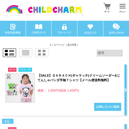
1 / 1ページ
（全16件）
NEW
PICK UP
【SALE】ＧＡＲＡＣＨ(ギャラッチ)クリームソーダー&じ
てんしゃパンダ半袖Ｔシャツ【メール便送料無料】
価格： 1,650円(税抜 1,500円)
4位